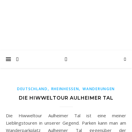
wanderwoof
Wandern und reisen mit Hund
,
,
DEUTSCHLAND
RHEINHESSEN
WANDERUNGEN
DIE HIWWELTOUR AULHEIMER TAL
Die Hiwweltour Aulheimer Tal ist eine meiner
Lieblingstouren in unserer Gegend. Parken kann man am
Wanderparkplatz Aulheimer Tal gegenüber der