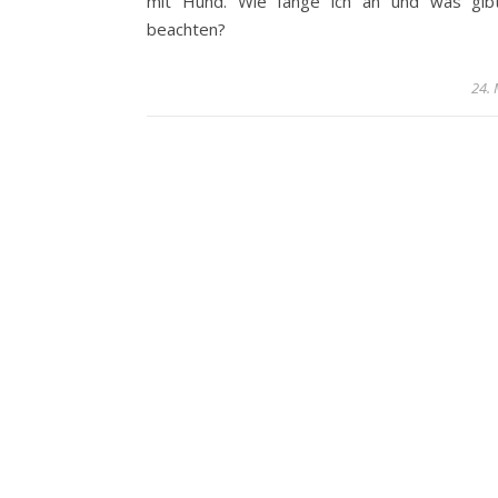
mit Hund. Wie fange ich an und was gib
beachten?
24.