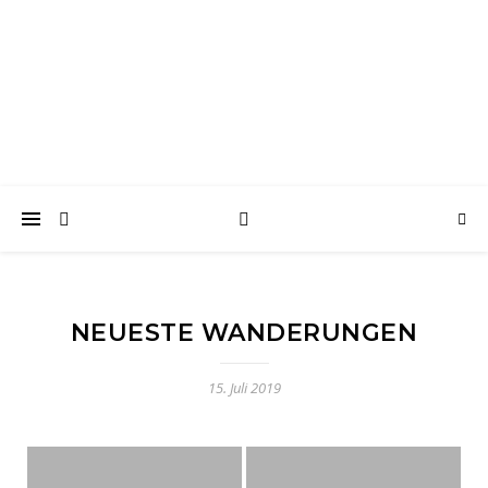
wanderwoof
Wandern und reisen mit Hund
NEUESTE WANDERUNGEN
15. Juli 2019