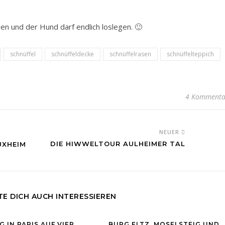
den und der Hund darf endlich loslegen. 🙂
schnüffel
schnüffeldecke
schnüffelrasen
schnüffelteppich
4 Kommenta
NEUER
DIE HIWWELTOUR AULHEIMER TAL
ÜXHEIM
E DICH AUCH INTERESSIEREN
G IN PARIS AUF VIER
BURG ELTZ, MOSELSTEIG UND