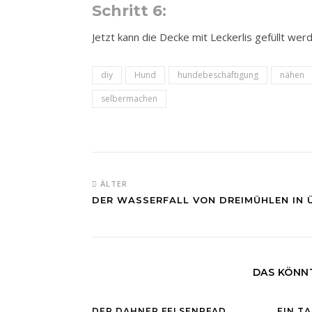
Schritt 6:
Jetzt kann die Decke mit Leckerlis gefüllt wer
diy
Hund
hundebeschäftigung
nähen
selbermachen
ÄLTER
DER WASSERFALL VON DREIMÜHLEN IN 
DAS KÖNNT
DER DAHNER FELSENPFAD
EIN TA