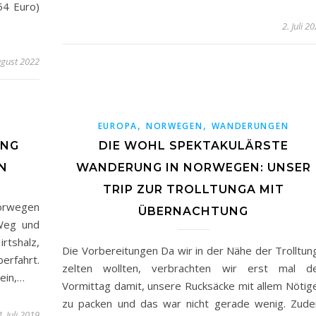
54 Euro)
2. Juli 2
ugust 2022
,
,
EUROPA
NORWEGEN
WANDERUNGEN
ING
DIE WOHL SPEKTAKULÄRSTE
N
WANDERUNG IN NORWEGEN: UNSER
TRIP ZUR TROLLTUNGA MIT
Norwegen
ÜBERNACHTUNG
Weg und
rtshalz,
Die Vorbereitungen Da wir in der Nähe der Trolltun
erfahrt.
zelten wollten, verbrachten wir erst mal d
ein,…
Vormittag damit, unsere Rucksäcke mit allem Nötig
zu packen und das war nicht gerade wenig. Zud
. Juli 2019