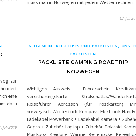
muss man in Norwegen mit jedem Wetter rechnen.
12. Juli 2
,
N
ALLGEMEINE REISETIPPS UND PACKLISTEN
UNSER
PACKLISTEN
D
PACKLISTE CAMPING ROADTRIP
NORWEGEN
 Weg zur
rhundert
Wichtiges Ausweis Führerschein Kreditkar
mich eine
Versicherungskarte Straßenatlas/Wanderkart
uns dazu
Reiseführer Adressen (für Postkarten) Min
norwegisch-Wörterbuch Kompass Elektronik Handy
Ladekabel Powerbank + Ladekabel Kamera + Zubeh
Gopro + Zubehör Laptop + Zubehör Polaroid Kame
. Juli 2019
Musikbox Kleidung Warme Regenjacke Regenho