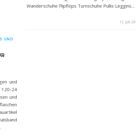
Wanderschuhe Flipflops Turnschuhe Pullis Leggins…
11. Juli 2
PS UND
ÜR
ngen und
 120-24
ssen und
laschen
artikel
Halsband
…