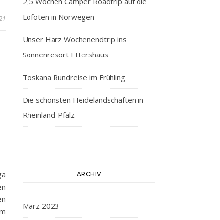
2,5 Wochen Camper Roadtrip auf die
Lofoten in Norwegen
021
Unser Harz Wochenendtrip ins
Sonnenresort Ettershaus
Toskana Rundreise im Frühling
Die schönsten Heidelandschaften in
Rheinland-Pfalz
ga
ARCHIV
en
en
März 2023
em